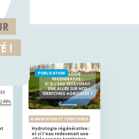
PUBLICATION
ALIMENTATION ET TERRITOIRES
nt
Hydrologie régénérative :
et si l’eau redevenait une
alliée sur nos territoires