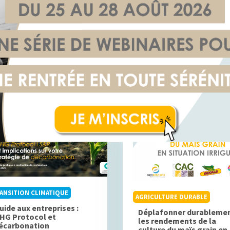
Voir aussi
PUBLICATION
PUBLICATION
POWERED BY
ANSITION CLIMATIQUE
AGRICULTURE DURABLE
uide aux entreprises :
Déplafonner durableme
HG Protocol et
les rendements de la
écarbonation
culture du maïs grain en