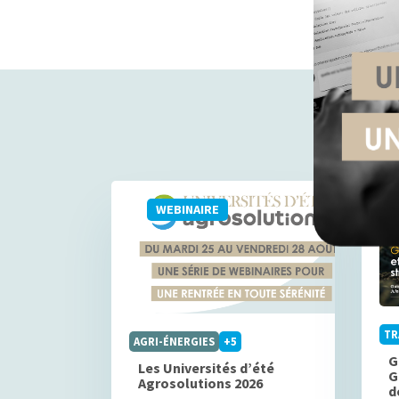
WEBINAIRE
TR
AGRI-ÉNERGIES
+5
G
Les Universités d’été
G
Agrosolutions 2026
d