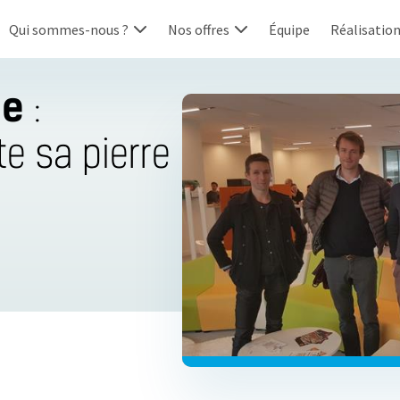
Qui sommes-nous ?
Nos offres
Équipe
Réalisatio
ne
:
e sa pierre